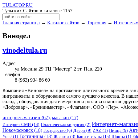
TULA
TOP
.RU
Тульских Сайтов в каталоге
1157
Главная страница
→
Каталог сайтов
→
Торговля
→
Интернет-
Винодел
vinodeltula.ru
Адрес
ул Мосина 29 ТЦ "Мастер" 2 эт. Пав. 220
Телефон
8 (963) 934 86 60
Компания «Винодел» на протяжении длительного времени зани
ингредиенты и оборудование самого лучшего качества. В наш
солода, оборудования для измерения и розлива и многое друго
«Добровар», «Брендимастер», «Флагман», ООО «Лер», «Alcotec
интернет-магазин (67)
,
магазин (17)
Интернет-магази
Интернет СМИ (14)
Пластическая хирургия (2)
Новомосковск (18)
Авт
Государство (6)
Двери (9)
ZAZ (1)
Пицца (9)
Гостиницы (18)
Yong (1)
Жалюзи (3)
Бани и сауны (15)
Шорты (1)
Еф