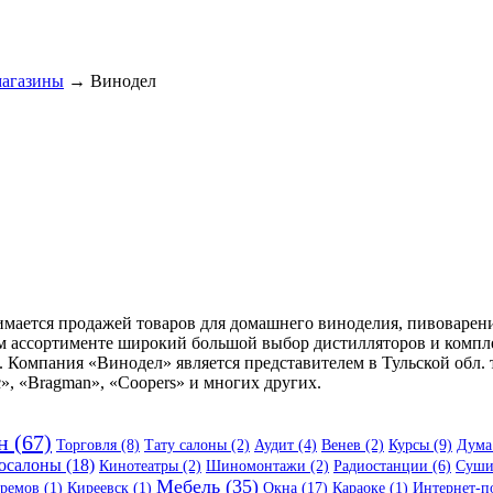
магазины
→ Винодел
мается продажей товаров для домашнего виноделия, пивоварени
ем ассортименте широкий большой выбор дистилляторов и компл
е. Компания «Винодел» является представителем в Тульской обл
», «Bragman», «Coopers» и многих других.
н (67)
Торговля (8)
Тату салоны (2)
Аудит (4)
Венев (2)
Курсы (9)
Дума
осалоны (18)
Кинотеатры (2)
Шиномонтажи (2)
Радиостанции (6)
Суши
Мебель (35)
ремов (1)
Киреевск (1)
Окна (17)
Караоке (1)
Интернет-по