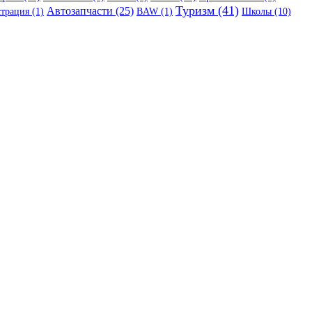
Туризм (41)
Автозапчасти (25)
трация (1)
BAW (1)
Школы (10)