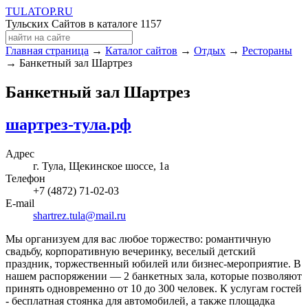
TULA
TOP
.RU
Тульских Сайтов в каталоге
1157
Главная страница
→
Каталог сайтов
→
Отдых
→
Рестораны
→ Банкетный зал Шартрез
Банкетный зал Шартрез
шартрез-тула.рф
Адрес
г. Тула, Щекинское шоссе, 1а
Телефон
+7 (4872) 71-02-03
E-mail
shartrez.tula@mail.ru
Мы организуем для вас любое торжество: романтичную
свадьбу, корпоративную вечеринку, веселый детский
праздник, торжественный юбилей или бизнес-мероприятие. В
нашем распоряжении — 2 банкетных зала, которые позволяют
принять одновременно от 10 до 300 человек. К услугам гостей
- бесплатная стоянка для автомобилей, а также площадка