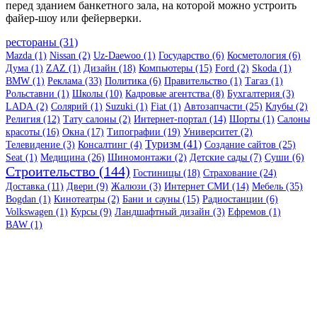
перед зданием банкетного зала, на которой можно устроить
файер-шоу или фейерверки.
рестораны (31)
Mazda (1)
Nissan (2)
Uz-Daewoo (1)
Государство (6)
Косметология (6)
Дума (1)
ZAZ (1)
Дизайн (18)
Компьютеры (15)
Ford (2)
Skoda (1)
BMW (1)
Реклама (33)
Политика (6)
Правительство (1)
Тагаз (1)
Рольставни (1)
Школы (10)
Кадровые агентства (8)
Бухгалтерия (3)
LADA (2)
Солярий (1)
Suzuki (1)
Fiat (1)
Автозапчасти (25)
Клубы (2)
Религия (12)
Тату салоны (2)
Интернет-портал (14)
Шорты (1)
Салоны
красоты (16)
Окна (17)
Типографии (19)
Университет (2)
Туризм (41)
Телевидение (3)
Консалтинг (4)
Создание сайтов (25)
Seat (1)
Медицина (26)
Шиномонтажи (2)
Детские сады (7)
Суши (6)
Строительство (144)
Гостиницы (18)
Страхование (24)
Доставка (11)
Двери (9)
Жалюзи (3)
Интернет СМИ (14)
Мебель (35)
Bogdan (1)
Кинотеатры (2)
Бани и сауны (15)
Радиостанции (6)
Volkswagen (1)
Курсы (9)
Ландшафтный дизайн (3)
Ефремов (1)
BAW (1)