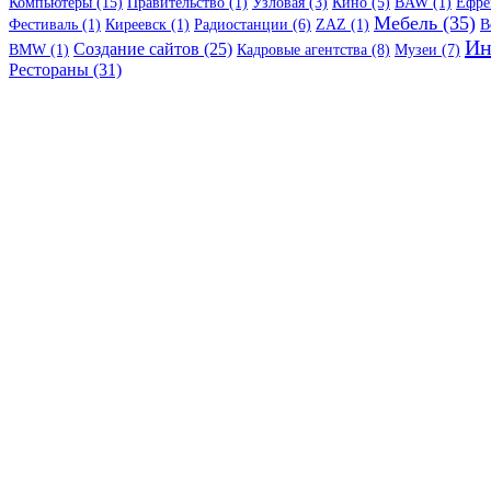
Компьютеры (15)
Правительство (1)
Узловая (3)
Кино (5)
BAW (1)
Ефре
Мебель (35)
Фестиваль (1)
Киреевск (1)
Радиостанции (6)
ZAZ (1)
B
Ин
Создание сайтов (25)
BMW (1)
Кадровые агентства (8)
Музеи (7)
Рестораны (31)