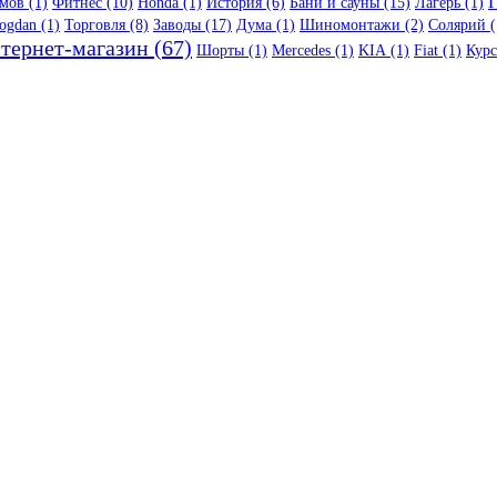
Г
мов (1)
Фитнес (10)
Honda (1)
История (6)
Бани и сауны (15)
Лагерь (1)
ogdan (1)
Торговля (8)
Заводы (17)
Дума (1)
Шиномонтажи (2)
Солярий (
тернет-магазин (67)
Шорты (1)
Mercedes (1)
KIA (1)
Fiat (1)
Курс