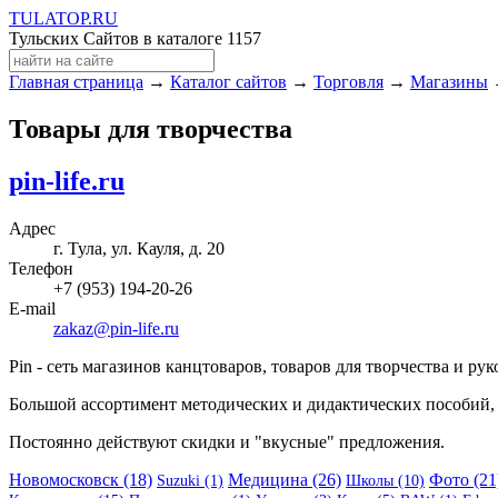
TULA
TOP
.RU
Тульских Сайтов в каталоге
1157
Главная страница
→
Каталог сайтов
→
Торговля
→
Магазины
→
Товары для творчества
pin-life.ru
Адрес
г. Тула, ул. Кауля, д. 20
Телефон
+7 (953) 194-20-26
E-mail
zakaz@pin-life.ru
Pin - сеть магазинов канцтоваров, товаров для творчества и ру
Большой ассортимент методических и дидактических пособий, т
Постоянно действуют скидки и "вкусные" предложения.
Новомосковск (18)
Медицина (26)
Фото (21
Suzuki (1)
Школы (10)