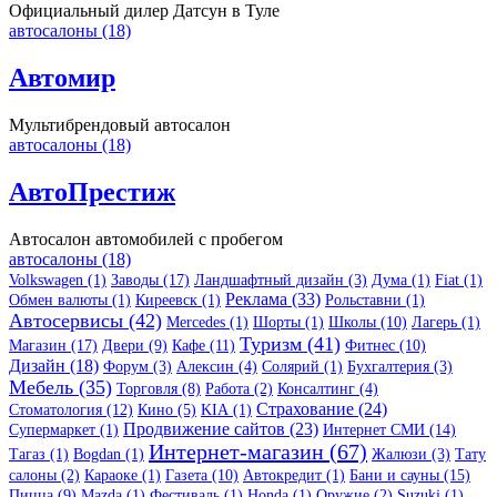
Официальный дилер Датсун в Туле
автосалоны (18)
Автомир
Mультибрендовый автосалон
автосалоны (18)
АвтоПрестиж
Автосалон автомобилей с пробегом
автосалоны (18)
Volkswagen (1)
Заводы (17)
Ландшафтный дизайн (3)
Дума (1)
Fiat (1)
Реклама (33)
Обмен валюты (1)
Киреевск (1)
Рольставни (1)
Автосервисы (42)
Mercedes (1)
Шорты (1)
Школы (10)
Лагерь (1)
Туризм (41)
Магазин (17)
Двери (9)
Кафе (11)
Фитнес (10)
Дизайн (18)
Форум (3)
Алексин (4)
Солярий (1)
Бухгалтерия (3)
Мебель (35)
Торговля (8)
Работа (2)
Консалтинг (4)
Страхование (24)
Стоматология (12)
Кино (5)
KIA (1)
Продвижение сайтов (23)
Супермаркет (1)
Интернет СМИ (14)
Интернет-магазин (67)
Тагаз (1)
Bogdan (1)
Жалюзи (3)
Тату
салоны (2)
Караоке (1)
Газета (10)
Автокредит (1)
Бани и сауны (15)
Пицца (9)
Mazda (1)
Фестиваль (1)
Honda (1)
Оружие (2)
Suzuki (1)