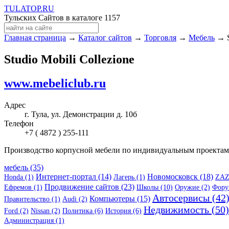
TULA
TOP
.RU
Тульских Сайтов в каталоге
1157
Главная страница
→
Каталог сайтов
→
Торговля
→
Мебель
→ S
Studio Mobili Collezione
www.mebeliclub.ru
Адрес
г. Тула, ул. Демонстрации д. 10б
Телефон
+7 ( 4872 ) 255-111
Производство корпусной мебели по индивидуальным проектам в
мебель (35)
Интернет-портал (14)
Новомосковск (18)
Honda (1)
Лагерь (1)
ZAZ
Продвижение сайтов (23)
Ефремов (1)
Школы (10)
Оружие (2)
Фору
Автосервисы (42
Компьютеры (15)
Правительство (1)
Audi (2)
Недвижимость (50)
Ford (2)
Nissan (2)
Политика (6)
История (6)
Администрация (1)