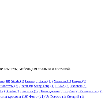
е комнаты, мебель для спальни и гостиной.
ета (10)
Skoda (1)
Семья (6)
Кафе (11)
Mercedes (1)
Пицца (9)
нотеатры (2)
Двери (9)
Ssang Yong (1)
LADA (2)
Узловая (3)
17)
Bogdan (1)
Религия (12)
Телевидение (3)
Клубы (2)
Университет (2)
оны красоты (16)
Фото (21)
Uz-Daewoo (1)
Солярий (1)