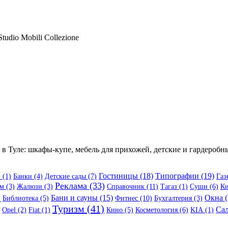
tudio Mobili Collezione
 Туле: шкафы-купе, мебель для прихожей, детские и гардеробны
Гостиницы (18)
Типографии (19)
 (1)
Банки (4)
Детские сады (7)
Газ
Реклама (33)
м (3)
Жалюзи (3)
Справочник (11)
Тагаз (1)
Суши (6)
Ки
)
Бани и сауны (15)
Окна (
Библиотека (5)
Фитнес (10)
Бухгалтерия (3)
Туризм (41)
Сал
Opel (2)
Fiat (1)
Кино (5)
Косметология (6)
KIA (1)