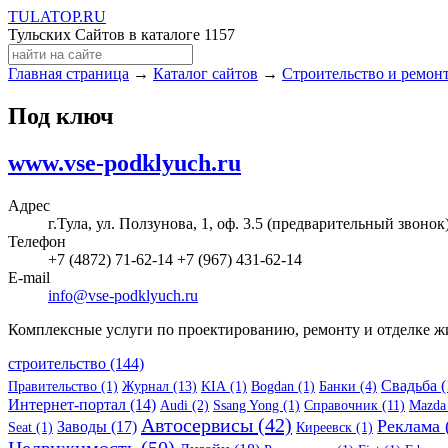
TULA
TOP
.RU
Тульских Сайтов в каталоге
1157
Главная страница
→
Каталог сайтов
→
Строительство и ремон
Под ключ
www.vse-podklyuch.ru
Адрес
г.Тула, ул. Ползунова, 1, оф. 3.5 (предварительный звонок
Телефон
+7 (4872) 71-62-14 +7 (967) 431-62-14
E-mail
info@vse-podklyuch.ru
Комплексные услуги по проектированию, ремонту и отделке 
строительство (144)
Свадьба (
Правительство (1)
Журнал (13)
KIA (1)
Bogdan (1)
Банки (4)
Интернет-портал (14)
Audi (2)
Ssang Yong (1)
Справочник (11)
Mazda 
Автосервисы (42)
Реклама 
Заводы (17)
Seat (1)
Киреевск (1)
Недвижимость (50)