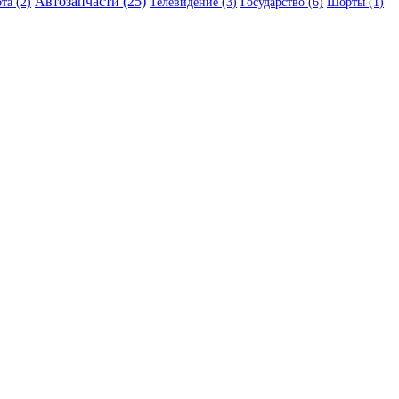
Автозапчасти (25)
та (2)
Телевидение (3)
Государство (6)
Шорты (1)