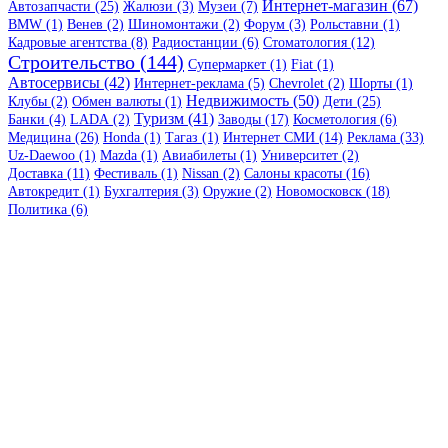
Интернет-магазин (67)
Автозапчасти (25)
Жалюзи (3)
Музеи (7)
BMW (1)
Венев (2)
Шиномонтажи (2)
Форум (3)
Рольставни (1)
Кадровые агентства (8)
Радиостанции (6)
Стоматология (12)
Строительство (144)
Супермаркет (1)
Fiat (1)
Автосервисы (42)
Интернет-реклама (5)
Chevrolet (2)
Шорты (1)
Недвижимость (50)
Клубы (2)
Обмен валюты (1)
Дети (25)
Туризм (41)
Банки (4)
LADA (2)
Заводы (17)
Косметология (6)
Медицина (26)
Honda (1)
Тагаз (1)
Интернет СМИ (14)
Реклама (33)
Uz-Daewoo (1)
Mazda (1)
Авиабилеты (1)
Университет (2)
Доставка (11)
Фестиваль (1)
Nissan (2)
Салоны красоты (16)
Автокредит (1)
Бухгалтерия (3)
Оружие (2)
Новомосковск (18)
Политика (6)