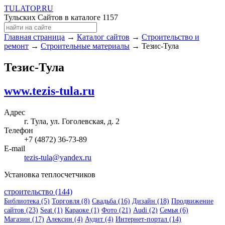
TULA
TOP
.RU
Тульских Сайтов в каталоге
1157
Главная страница
→
Каталог сайтов
→
Строительство и
ремонт
→
Строительные материалы
→ Тезис-Тула
Тезис-Тула
www.tezis-tula.ru
Адрес
г. Тула, ул. Гоголевская, д. 2
Телефон
+7 (4872) 36-73-89
E-mail
tezis-tula@yandex.ru
Установка теплосчетчиков
строительство (144)
Библиотека (5)
Торговля (8)
Свадьба (16)
Дизайн (18)
Продвижение
сайтов (23)
Seat (1)
Караоке (1)
Фото (21)
Audi (2)
Семья (6)
Магазин (17)
Алексин (4)
Аудит (4)
Интернет-портал (14)