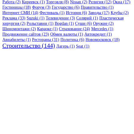
Работа (2)
Киреевск (1)
Торговля (8)
Nissan (2)
Религия (12)
Окна (17)
Гостиницы (18)
Форум (3)
Государство (6)
Правительство (1)
Интернет СМИ (14)
Фестиваль (1)
История (6)
Заводы (17)
Клубы (2)
Реклама (33)
Suzuki (1)
Телевидение (3)
Солярий (1)
Пластическая
хирургия (2)
Рольставни (1)
Bogdan (1)
Суши (6)
Оружие (2)
Шиномонтажи (2)
Караоке (1)
Страхование (24)
Mercedes (1)
Продвижение сайтов (23)
Обмен валюты (1)
Автокредит (1)
Авиабилеты (1)
Рестораны (31)
Политика (6)
Новомосковск (18)
Строительство (144)
Лагерь (1)
Seat (1)