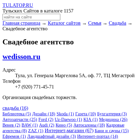
TULA
TOP
.RU
Тульских Сайтов в каталоге
1157
Главная страница
→
Каталог сайтов
→
Семья
→
Свадьба
→
Свадебное агентство
Свадебное агентство
wedisson.ru
Адрес
Тула, ул. Генерала Маргелова 5А, оф. 77, ТЦ Мегастрой
Телефон
+7 (920) 771-45-71
Организация свадебных торжеств.
свадьба (16)
Библиотека (5)
Дизайн (18)
Skoda (1)
Газета (10)
Бухгалтерия (3)
Автозапчасти (25)
Ford (2)
Uz-Daewoo (1)
KIA (1)
Медицина (26)
Венев (2)
BAW (1)
Audi (2)
Кино (5)
Автосалоны (18)
Кадровые
Интернет-магазин (67)
агентства (8)
ZAZ (1)
Бани и сауны (15)
Ефремов (1)
Ландшафтный дизайн (3)
Интернет-портал (14)