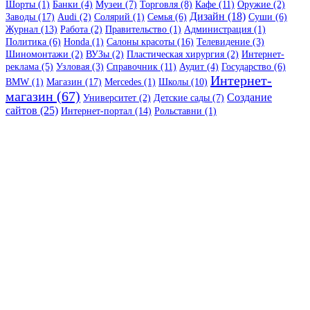
Шорты (1)
Банки (4)
Музеи (7)
Торговля (8)
Кафе (11)
Оружие (2)
Дизайн (18)
Заводы (17)
Audi (2)
Солярий (1)
Семья (6)
Суши (6)
Журнал (13)
Работа (2)
Правительство (1)
Администрация (1)
Политика (6)
Honda (1)
Салоны красоты (16)
Телевидение (3)
Шиномонтажи (2)
ВУЗы (2)
Пластическая хирургия (2)
Интернет-
реклама (5)
Узловая (3)
Справочник (11)
Аудит (4)
Государство (6)
Интернет-
BMW (1)
Магазин (17)
Mercedes (1)
Школы (10)
магазин (67)
Создание
Университет (2)
Детские сады (7)
сайтов (25)
Интернет-портал (14)
Рольставни (1)