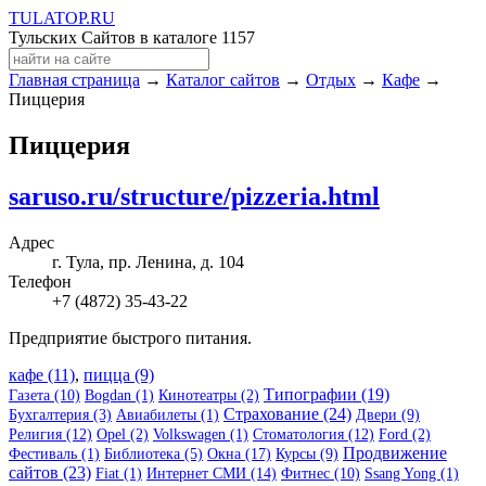
TULA
TOP
.RU
Тульских Сайтов в каталоге
1157
Главная страница
→
Каталог сайтов
→
Отдых
→
Кафе
→
Пиццерия
Пиццерия
saruso.ru/structure/pizzeria.html
Адрес
г. Тула, пр. Ленина, д. 104
Телефон
+7 (4872) 35-43-22
Предприятие быстрого питания.
кафе (11)
,
пицца (9)
Типографии (19)
Газета (10)
Bogdan (1)
Кинотеатры (2)
Страхование (24)
Бухгалтерия (3)
Авиабилеты (1)
Двери (9)
Религия (12)
Opel (2)
Volkswagen (1)
Стоматология (12)
Ford (2)
Продвижение
Фестиваль (1)
Библиотека (5)
Окна (17)
Курсы (9)
сайтов (23)
Fiat (1)
Интернет СМИ (14)
Фитнес (10)
Ssang Yong (1)