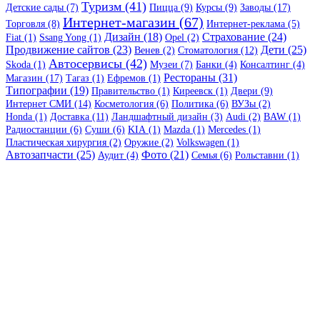
Туризм (41)
Детские сады (7)
Пицца (9)
Курсы (9)
Заводы (17)
Интернет-магазин (67)
Торговля (8)
Интернет-реклама (5)
Дизайн (18)
Страхование (24)
Fiat (1)
Ssang Yong (1)
Opel (2)
Продвижение сайтов (23)
Дети (25)
Венев (2)
Стоматология (12)
Автосервисы (42)
Skoda (1)
Музеи (7)
Банки (4)
Консалтинг (4)
Рестораны (31)
Магазин (17)
Тагаз (1)
Ефремов (1)
Типографии (19)
Правительство (1)
Киреевск (1)
Двери (9)
Интернет СМИ (14)
Косметология (6)
Политика (6)
ВУЗы (2)
Honda (1)
Доставка (11)
Ландшафтный дизайн (3)
Audi (2)
BAW (1)
Радиостанции (6)
Суши (6)
KIA (1)
Mazda (1)
Mercedes (1)
Пластическая хирургия (2)
Оружие (2)
Volkswagen (1)
Автозапчасти (25)
Фото (21)
Аудит (4)
Семья (6)
Рольставни (1)