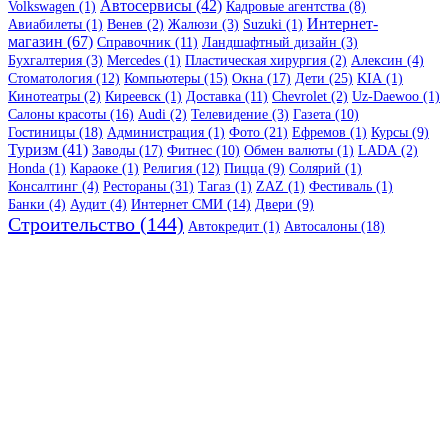
Автосервисы (42)
Volkswagen (1)
Кадровые агентства (8)
Интернет-
Авиабилеты (1)
Венев (2)
Жалюзи (3)
Suzuki (1)
магазин (67)
Справочник (11)
Ландшафтный дизайн (3)
Бухгалтерия (3)
Mercedes (1)
Пластическая хирургия (2)
Алексин (4)
Стоматология (12)
Компьютеры (15)
Окна (17)
Дети (25)
KIA (1)
Кинотеатры (2)
Киреевск (1)
Доставка (11)
Chevrolet (2)
Uz-Daewoo (1)
Салоны красоты (16)
Audi (2)
Телевидение (3)
Газета (10)
Гостиницы (18)
Администрация (1)
Фото (21)
Ефремов (1)
Курсы (9)
Туризм (41)
Заводы (17)
Фитнес (10)
Обмен валюты (1)
LADA (2)
Honda (1)
Караоке (1)
Религия (12)
Пицца (9)
Солярий (1)
Консалтинг (4)
Рестораны (31)
Тагаз (1)
ZAZ (1)
Фестиваль (1)
Банки (4)
Аудит (4)
Интернет СМИ (14)
Двери (9)
Строительство (144)
Автокредит (1)
Автосалоны (18)