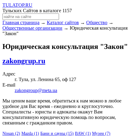
TULA
TOP
.RU
Тульских Сайтов в каталоге
1157
Главная страница
→
Каталог сайтов
→
Общество
→
Общественные организации
→ Юридическая консультация
"Закон"
Юридическая консультация "Закон"
zakongrup.ru
Адрес
г. Тула, ул. Ленина 65, оф 127
E-mail
zakongroup@meta.ua
Мы ценим ваше время, обратиться к нам можно в любое
удобное для Вас время - ежедневно и круглосуточно.
Специалисты - юристы и адвокаты окажут Вам
консультативную юридическую помощь по вопросам,
связанным с гражданким правом.
Nissan (2)
Mazda (1)
Бани и сауны (15)
BAW (1)
Музеи (7)