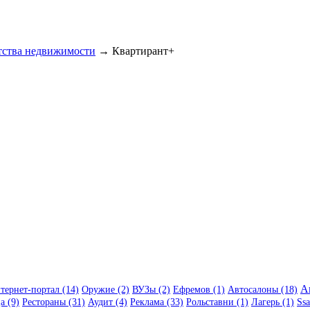
тства недвижимости
→ Квартирант+
А
тернет-портал (14)
Оружие (2)
ВУЗы (2)
Ефремов (1)
Автосалоны (18)
а (9)
Рестораны (31)
Аудит (4)
Реклама (33)
Рольставни (1)
Лагерь (1)
Ssa