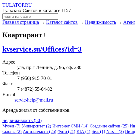
TULA
TOP
.RU
Тульских Сайтов в каталоге
1157
Главная страница
→
Каталог сайтов
→
Недвижимость
→
Аген
Квартирант+
kvservice.su/Offices?id=3
Адрес
Тула, пр-т Ленина, д. 96, оф. 230
Телефон
+7 (950) 915-70-01
Факс
+7 (4872) 55-64-82
E-mail
servic-help@mail.ru
Аренда жилья от собственников.
недвижимость (50)
Музеи (7)
Университет (2)
Интернет СМИ (14)
Создание сайтов (25)
Ин
салоны (2)
Автозапчасти (25)
Фото (21)
KIA (1)
Seat (1)
Nissan (2)
Пицц