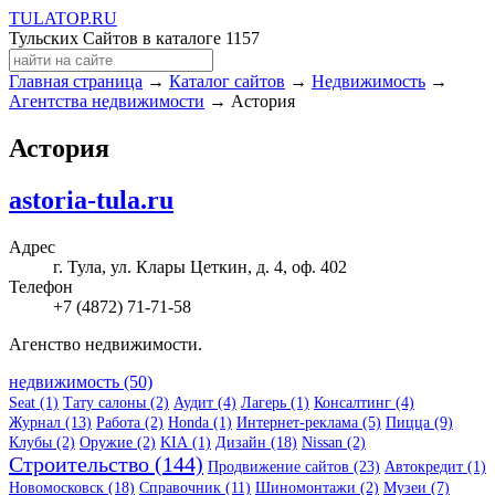
TULA
TOP
.RU
Тульских Сайтов в каталоге
1157
Главная страница
→
Каталог сайтов
→
Недвижимость
→
Агентства недвижимости
→ Астория
Астория
astoria-tula.ru
Адрес
г. Тула, ул. Клары Цеткин, д. 4, оф. 402
Телефон
+7 (4872) 71-71-58
Агенство недвижимости.
недвижимость (50)
Seat (1)
Тату салоны (2)
Аудит (4)
Лагерь (1)
Консалтинг (4)
Журнал (13)
Работа (2)
Honda (1)
Интернет-реклама (5)
Пицца (9)
Клубы (2)
Оружие (2)
KIA (1)
Дизайн (18)
Nissan (2)
Строительство (144)
Продвижение сайтов (23)
Автокредит (1)
Новомосковск (18)
Справочник (11)
Шиномонтажи (2)
Музеи (7)