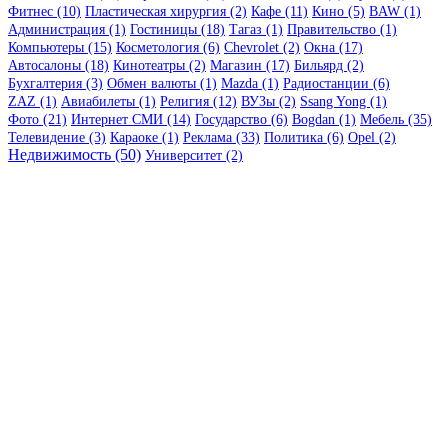
Фитнес (10)
Пластическая хирургия (2)
Кафе (11)
Кино (5)
BAW (1)
Администрация (1)
Гостиницы (18)
Тагаз (1)
Правительство (1)
Компьютеры (15)
Косметология (6)
Chevrolet (2)
Окна (17)
Автосалоны (18)
Кинотеатры (2)
Магазин (17)
Бильярд (2)
Бухгалтерия (3)
Обмен валюты (1)
Mazda (1)
Радиостанции (6)
ZAZ (1)
Авиабилеты (1)
Религия (12)
ВУЗы (2)
Ssang Yong (1)
Фото (21)
Интернет СМИ (14)
Государство (6)
Bogdan (1)
Мебель (35)
Телевидение (3)
Караоке (1)
Реклама (33)
Политика (6)
Opel (2)
Недвижимость (50)
Университет (2)