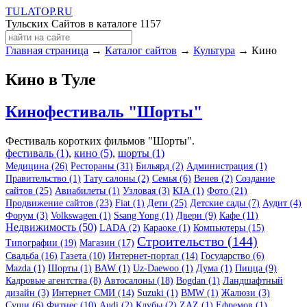
TULA
TOP
.RU
Тульских Сайтов в каталоге
1157
Главная страница
→
Каталог сайтов
→
Культура
→ Кино
Кино в Туле
Кинофестиваль "Шорты"
Фестиваль коротких фильмов "Шорты".
фестиваль (1)
,
кино (5)
,
шорты (1)
Медицина (26)
Рестораны (31)
Бильярд (2)
Администрация (1)
Правительство (1)
Тату салоны (2)
Семья (6)
Венев (2)
Создание
сайтов (25)
Авиабилеты (1)
Узловая (3)
KIA (1)
Фото (21)
Продвижение сайтов (23)
Fiat (1)
Дети (25)
Детские сады (7)
Аудит (4)
Форум (3)
Volkswagen (1)
Ssang Yong (1)
Двери (9)
Кафе (11)
Недвижимость (50)
LADA (2)
Караоке (1)
Компьютеры (15)
Строительство (144)
Типографии (19)
Магазин (17)
Свадьба (16)
Газета (10)
Интернет-портал (14)
Государство (6)
Mazda (1)
Шорты (1)
BAW (1)
Uz-Daewoo (1)
Дума (1)
Пицца (9)
Кадровые агентства (8)
Автосалоны (18)
Bogdan (1)
Ландшафтный
дизайн (3)
Интернет СМИ (14)
Suzuki (1)
BMW (1)
Жалюзи (3)
Суши (6)
Фитнес (10)
Audi (2)
Клубы (2)
ZAZ (1)
Ефремов (1)