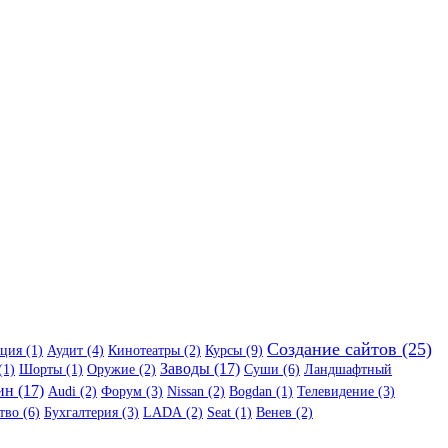
Создание сайтов (25)
ция (1)
Аудит (4)
Кинотеатры (2)
Курсы (9)
Заводы (17)
(1)
Шорты (1)
Оружие (2)
Суши (6)
Ландшафтный
н (17)
Audi (2)
Форум (3)
Nissan (2)
Bogdan (1)
Телевидение (3)
тво (6)
Бухгалтерия (3)
LADA (2)
Seat (1)
Венев (2)