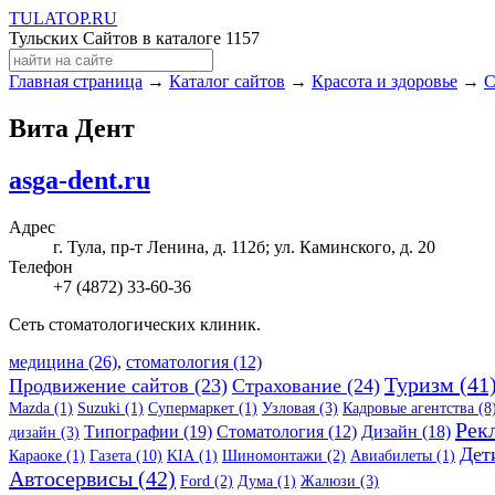
TULA
TOP
.RU
Тульских Сайтов в каталоге
1157
Главная страница
→
Каталог сайтов
→
Красота и здоровье
→
С
Вита Дент
asga-dent.ru
Адрес
г. Тула, пр-т Ленина, д. 112б; ул. Каминского, д. 20
Телефон
+7 (4872) 33-60-36
Сеть стоматологических клиник.
медицина (26)
,
стоматология (12)
Туризм (41
Продвижение сайтов (23)
Страхование (24)
Mazda (1)
Suzuki (1)
Супермаркет (1)
Узловая (3)
Кадровые агентства (8
Рек
Типографии (19)
Стоматология (12)
Дизайн (18)
дизайн (3)
Дет
Караоке (1)
Газета (10)
KIA (1)
Шиномонтажи (2)
Авиабилеты (1)
Автосервисы (42)
Ford (2)
Дума (1)
Жалюзи (3)