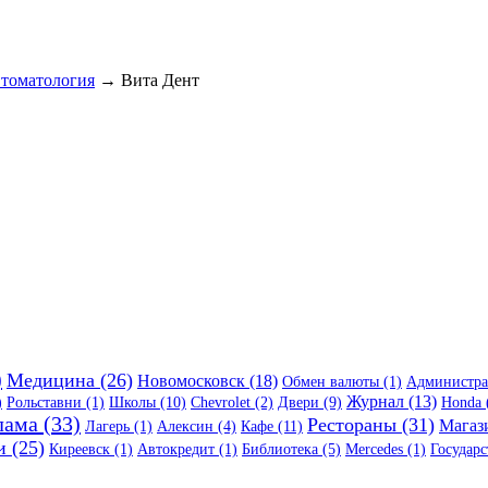
томатология
→ Вита Дент
)
Медицина (26)
Новомосковск (18)
Обмен валюты (1)
Администра
Журнал (13)
)
Рольставни (1)
Школы (10)
Chevrolet (2)
Двери (9)
Honda 
лама (33)
Рестораны (31)
Магази
Лагерь (1)
Алексин (4)
Кафе (11)
и (25)
Киреевск (1)
Автокредит (1)
Библиотека (5)
Mercedes (1)
Государс