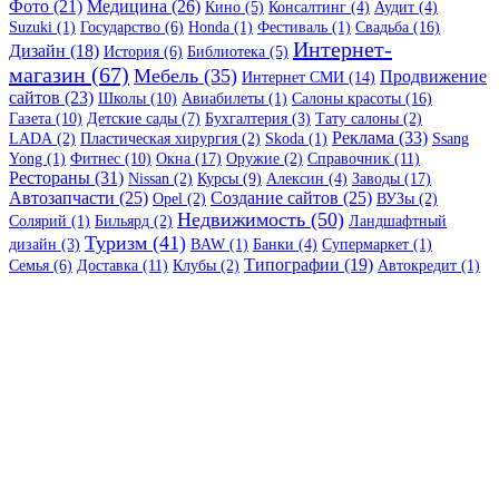
Фото (21)
Медицина (26)
Кино (5)
Консалтинг (4)
Аудит (4)
Suzuki (1)
Государство (6)
Honda (1)
Фестиваль (1)
Свадьба (16)
Интернет-
Дизайн (18)
История (6)
Библиотека (5)
магазин (67)
Мебель (35)
Продвижение
Интернет СМИ (14)
сайтов (23)
Школы (10)
Авиабилеты (1)
Салоны красоты (16)
Газета (10)
Детские сады (7)
Бухгалтерия (3)
Тату салоны (2)
Реклама (33)
LADA (2)
Пластическая хирургия (2)
Skoda (1)
Ssang
Yong (1)
Фитнес (10)
Окна (17)
Оружие (2)
Справочник (11)
Рестораны (31)
Nissan (2)
Курсы (9)
Алексин (4)
Заводы (17)
Автозапчасти (25)
Создание сайтов (25)
Opel (2)
ВУЗы (2)
Недвижимость (50)
Солярий (1)
Бильярд (2)
Ландшафтный
Туризм (41)
дизайн (3)
BAW (1)
Банки (4)
Супермаркет (1)
Типографии (19)
Семья (6)
Доставка (11)
Клубы (2)
Автокредит (1)