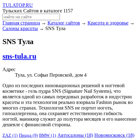
TULA
TOP
.RU
Тульских Сайтов в каталоге
1157
Главная страница
→
Каталог сайтов
→
Красота и здоровье
→
Салоны красоты
→ SNS Тула
SNS Тула
sns-tula.ru
Адрес
Тула, ул. Софьи Перовской, дом 4
Одно из последних инновационных решений в ногтевой
косметике - гель пудра SNS (Signature Nail Systems), что
является одной из самых передовых разработок в индустрии
красоты и эта технология реально взорвала Fashion рынок во
многих странах. Технология SNS не портит ноготь,
гипоаллергенна, она сохраняет естественнную гибкость
ногтей, маникюр служит до полутора месяцев и его нанесение
дешевле с финансовой стороны.
Автосалоны (18)
Новомосковск (18)
ZAZ (1)
Пицца (9)
BMW (1)