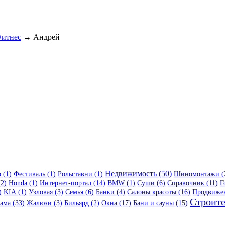
итнес
→ Андрей
Недвижимость (50)
 (1)
Фестиваль (1)
Рольставни (1)
Шиномонтажи (
(2)
Honda (1)
Интернет-портал (14)
BMW (1)
Суши (6)
Справочник (11)
Г
)
KIA (1)
Узловая (3)
Семья (6)
Банки (4)
Салоны красоты (16)
Продвижен
Строите
ама (33)
Жалюзи (3)
Бильярд (2)
Окна (17)
Бани и сауны (15)