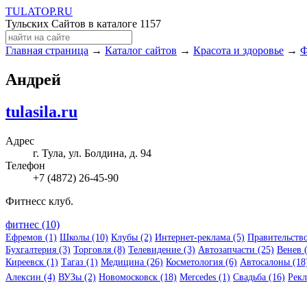
TULA
TOP
.RU
Тульских Сайтов в каталоге
1157
Главная страница
→
Каталог сайтов
→
Красота и здоровье
→
Ф
Андрей
tulasila.ru
Адрес
г. Тула, ул. Болдина, д. 94
Телефон
+7 (4872) 26-45-90
Фитнесс клуб.
фитнес (10)
Ефремов (1)
Школы (10)
Клубы (2)
Интернет-реклама (5)
Правительство
Бухгалтерия (3)
Торговля (8)
Телевидение (3)
Автозапчасти (25)
Венев 
Киреевск (1)
Тагаз (1)
Медицина (26)
Косметология (6)
Автосалоны (18
Алексин (4)
ВУЗы (2)
Новомосковск (18)
Mercedes (1)
Свадьба (16)
Рекл