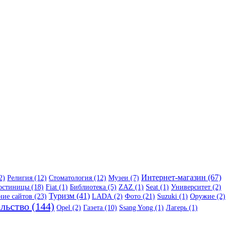
Интернет-магазин (67)
2)
Религия (12)
Стоматология (12)
Музеи (7)
остиницы (18)
Fiat (1)
Библиотека (5)
ZAZ (1)
Seat (1)
Университет (2)
Туризм (41)
ие сайтов (23)
LADA (2)
Фото (21)
Suzuki (1)
Оружие (2)
льство (144)
Opel (2)
Газета (10)
Ssang Yong (1)
Лагерь (1)