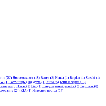
ин (67)
Новомосковск (18)
Венев (2)
Honda (1)
Bogdan (1)
Suzuki (1)
W (1)
Гостиницы (18)
Дума (1)
Кино (5)
Бани и сауны (15)
галтерия (3)
Тагаз (1)
Fiat (1)
Ландшафтный дизайн (3)
Торговля (8)
ахование (24)
KIA (1)
Интернет-портал (14)