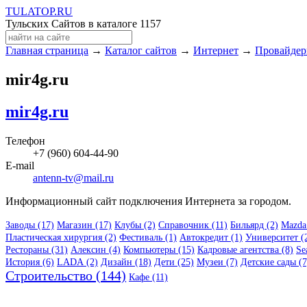
TULA
TOP
.RU
Тульских Сайтов в каталоге
1157
Главная страница
→
Каталог сайтов
→
Интернет
→
Провайде
mir4g.ru
mir4g.ru
Телефон
+7 (960) 604-44-90
E-mail
antenn-tv@mail.ru
Информационный сайт подключения Интернета за городом.
Заводы (17)
Магазин (17)
Клубы (2)
Справочник (11)
Бильярд (2)
Mazda
Пластическая хирургия (2)
Фестиваль (1)
Автокредит (1)
Университет (
Рестораны (31)
Алексин (4)
Компьютеры (15)
Кадровые агентства (8)
Se
История (6)
LADA (2)
Дизайн (18)
Дети (25)
Музеи (7)
Детские сады (7
Строительство (144)
Кафе (11)