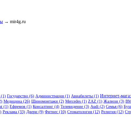
ры
→ mir4g.ru
Интернет-магаз
 (1)
Государство (6)
Администрация (1)
Авиабилеты (1)
2)
Медицина (26)
Шиномонтажи (2)
Mercedes (1)
ZAZ (1)
Жалюзи (3)
BM
at (1)
Ефремов (1)
Консалтинг (4)
Телевидение (3)
Audi (2)
Семья (6)
Бух
)
Реклама (33)
Двери (9)
Фитнес (10)
Стоматология (12)
Религия (12)
Стр