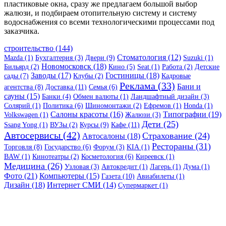
пластиковые окна, сразу же предлагаем большой выбор
жалюзи, и подбираем отопительную систему и систему
водоснабжения со всеми технологическими процессами под
заказчика.
строительство (144)
Стоматология (12)
Mazda (1)
Бухгалтерия (3)
Двери (9)
Suzuki (1)
Новомосковск (18)
Бильярд (2)
Кино (5)
Seat (1)
Работа (2)
Детские
Заводы (17)
Гостиницы (18)
сады (7)
Клубы (2)
Кадровые
Реклама (33)
Бани и
агентства (8)
Доставка (11)
Семья (6)
сауны (15)
Банки (4)
Обмен валюты (1)
Ландшафтный дизайн (3)
Солярий (1)
Политика (6)
Шиномонтажи (2)
Ефремов (1)
Honda (1)
Салоны красоты (16)
Типографии (19)
Volkswagen (1)
Жалюзи (3)
Дети (25)
Ssang Yong (1)
ВУЗы (2)
Курсы (9)
Кафе (11)
Автосервисы (42)
Страхование (24)
Автосалоны (18)
Рестораны (31)
Торговля (8)
Государство (6)
Форум (3)
KIA (1)
BAW (1)
Кинотеатры (2)
Косметология (6)
Киреевск (1)
Медицина (26)
Узловая (3)
Автокредит (1)
Лагерь (1)
Дума (1)
Фото (21)
Компьютеры (15)
Газета (10)
Авиабилеты (1)
Дизайн (18)
Интернет СМИ (14)
Супермаркет (1)