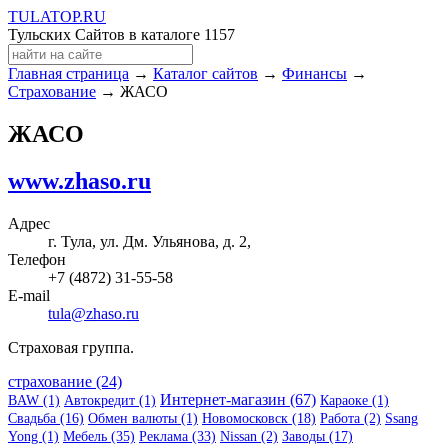
TULA
TOP
.RU
Тульских Сайтов в каталоге
1157
Главная страница
→
Каталог сайтов
→
Финансы
→
Страхование
→ ЖАСО
ЖАСО
www.zhaso.ru
Адрес
г. Тула, ул. Дм. Ульянова, д. 2,
Телефон
+7 (4872) 31-55-58
E-mail
tula@zhaso.ru
Страховая группа.
страхование (24)
Интернет-магазин (67)
BAW (1)
Автокредит (1)
Караоке (1)
Свадьба (16)
Обмен валюты (1)
Новомосковск (18)
Работа (2)
Ssang
Yong (1)
Мебель (35)
Реклама (33)
Nissan (2)
Заводы (17)