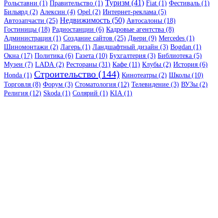
Туризм (41)
Рольставни (1)
Правительство (1)
Fiat (1)
Фестиваль (1)
Бильярд (2)
Алексин (4)
Opel (2)
Интернет-реклама (5)
Недвижимость (50)
Автозапчасти (25)
Автосалоны (18)
Гостиницы (18)
Радиостанции (6)
Кадровые агентства (8)
Администрация (1)
Создание сайтов (25)
Двери (9)
Mercedes (1)
Шиномонтажи (2)
Лагерь (1)
Ландшафтный дизайн (3)
Bogdan (1)
Окна (17)
Политика (6)
Газета (10)
Бухгалтерия (3)
Библиотека (5)
Музеи (7)
LADA (2)
Рестораны (31)
Кафе (11)
Клубы (2)
История (6)
Строительство (144)
Honda (1)
Кинотеатры (2)
Школы (10)
Торговля (8)
Форум (3)
Стоматология (12)
Телевидение (3)
ВУЗы (2)
Религия (12)
Skoda (1)
Солярий (1)
KIA (1)