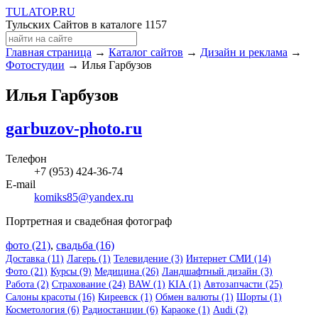
TULA
TOP
.RU
Тульских Сайтов в каталоге
1157
Главная страница
→
Каталог сайтов
→
Дизайн и реклама
→
Фотостудии
→ Илья Гарбузов
Илья Гарбузов
garbuzov-photo.ru
Телефон
+7 (953) 424-36-74
E-mail
komiks85@yandex.ru
Портретная и свадебная фотограф
фото (21)
,
свадьба (16)
Доставка (11)
Лагерь (1)
Телевидение (3)
Интернет СМИ (14)
Фото (21)
Курсы (9)
Медицина (26)
Ландшафтный дизайн (3)
Работа (2)
Страхование (24)
BAW (1)
KIA (1)
Автозапчасти (25)
Салоны красоты (16)
Киреевск (1)
Обмен валюты (1)
Шорты (1)
Косметология (6)
Радиостанции (6)
Караоке (1)
Audi (2)