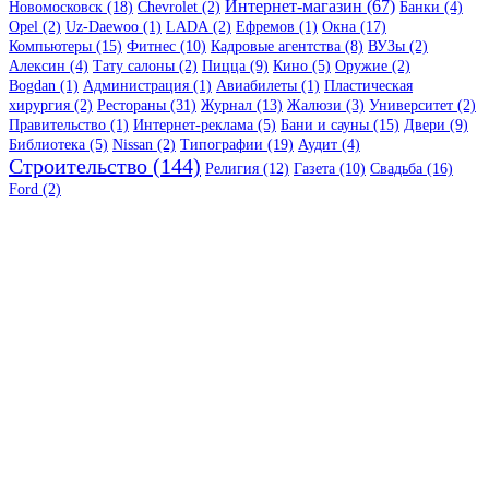
Интернет-магазин (67)
Новомосковск (18)
Chevrolet (2)
Банки (4)
Opel (2)
Uz-Daewoo (1)
LADA (2)
Ефремов (1)
Окна (17)
Компьютеры (15)
Фитнес (10)
Кадровые агентства (8)
ВУЗы (2)
Алексин (4)
Тату салоны (2)
Пицца (9)
Кино (5)
Оружие (2)
Bogdan (1)
Администрация (1)
Авиабилеты (1)
Пластическая
хирургия (2)
Рестораны (31)
Журнал (13)
Жалюзи (3)
Университет (2)
Правительство (1)
Интернет-реклама (5)
Бани и сауны (15)
Двери (9)
Библиотека (5)
Nissan (2)
Типографии (19)
Аудит (4)
Строительство (144)
Религия (12)
Газета (10)
Свадьба (16)
Ford (2)