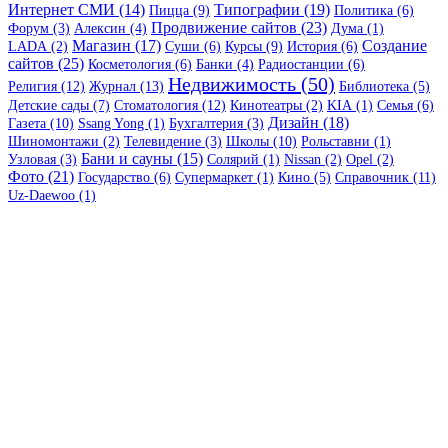
Интернет СМИ (14)
Типографии (19)
Пицца (9)
Политика (6)
Продвижение сайтов (23)
Форум (3)
Алексин (4)
Дума (1)
Магазин (17)
Создание
LADA (2)
Суши (6)
Курсы (9)
История (6)
сайтов (25)
Косметология (6)
Банки (4)
Радиостанции (6)
Недвижимость (50)
Религия (12)
Журнал (13)
Библиотека (5)
Детские сады (7)
Стоматология (12)
Кинотеатры (2)
KIA (1)
Семья (6)
Дизайн (18)
Газета (10)
Ssang Yong (1)
Бухгалтерия (3)
Шиномонтажи (2)
Телевидение (3)
Школы (10)
Рольставни (1)
Бани и сауны (15)
Узловая (3)
Солярий (1)
Nissan (2)
Opel (2)
Фото (21)
Государство (6)
Супермаркет (1)
Кино (5)
Справочник (11)
Uz-Daewoo (1)