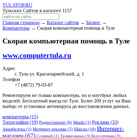
TULA
TOP
.RU
Тульских Сайтов в каталоге
1157
Главная страница
→
Каталог сайтов
→
Бизнес
→
Компьютеры
→ Скорая компьютерная помощь в Туле
Скорая компьютерная помощь в Туле
www.computertula.ru
Адрес
г. Тула ул. Красноармейский, д. 1
Телефон
+7 (4872) 79-03-87
Ремонтируем не только компьютеры, но и ноутбуки любых
моделей. Бесплатный выезд по Туле. Более 200 услуг на Ваш
выбор: от установки антивируса до восстановления данных.
компьютеры (15)
Типографии (19)
Реклама (33)
Радиостанции (6)
Mazda (1)
Интернет-
Авиабилеты (1)
Интернет-реклама (5)
Школы (10)
магазин (67)
Солярий (1)
Телевидение (3)
Бухгалтерия (3)