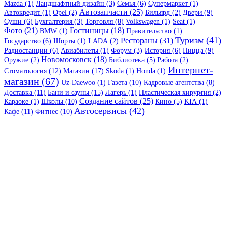
Mazda (1)
Ландшафтный дизайн (3)
Семья (6)
Супермаркет (1)
Автозапчасти (25)
Автокредит (1)
Opel (2)
Бильярд (2)
Двери (9)
Суши (6)
Бухгалтерия (3)
Торговля (8)
Volkswagen (1)
Seat (1)
Фото (21)
Гостиницы (18)
BMW (1)
Правительство (1)
Туризм (41)
Рестораны (31)
Государство (6)
Шорты (1)
LADA (2)
Радиостанции (6)
Авиабилеты (1)
Форум (3)
История (6)
Пицца (9)
Новомосковск (18)
Оружие (2)
Библиотека (5)
Работа (2)
Интернет-
Стоматология (12)
Магазин (17)
Skoda (1)
Honda (1)
магазин (67)
Uz-Daewoo (1)
Газета (10)
Кадровые агентства (8)
Доставка (11)
Бани и сауны (15)
Лагерь (1)
Пластическая хирургия (2)
Создание сайтов (25)
Караоке (1)
Школы (10)
Кино (5)
KIA (1)
Автосервисы (42)
Кафе (11)
Фитнес (10)