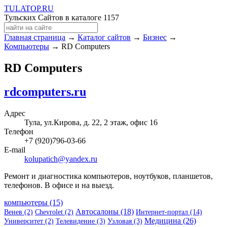
TULA
TOP
.RU
Тульских Сайтов в каталоге
1157
Главная страница
→
Каталог сайтов
→
Бизнес
→
Компьютеры
→ RD Computers
RD Computers
rdcomputers.ru
Адрес
Тула, ул.Кирова, д. 22, 2 этаж, офис 16
Телефон
+7 (920)796-03-66
E-mail
kolupatich@yandex.ru
Ремонт и диагностика компьютеров, ноутбуков, планшетов,
телефонов. В офисе и на выезд.
компьютеры (15)
Автосалоны (18)
Венев (2)
Chevrolet (2)
Интернет-портал (14)
Медицина (26)
Университет (2)
Телевидение (3)
Узловая (3)