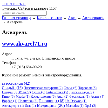
TULA
TOP
.RU
Тульских Сайтов в каталоге
1157
Главная страница
→
Каталог сайтов
→
Авто
→
Автосервисы
→ Акварель
Акварель
www.akvarel71.ru
Адрес
г. Тула, ул. 2-й км. Епифанского шоссе
Телефон
+7 (915) 684-00-20
Кузовной ремонт. Ремонт электрооборудования.
автосервисы (42)
Свадьба (16)
Пластическая хирургия (2)
Семья (6)
Торговля (8)
Пицца (9)
ВУЗы (2)
Суши (6)
Библиотека (5)
Детские сады (7)
Кино (5)
Mazda (1)
Косметология (6)
Audi (2)
Фестиваль (1)
Аудит (4)
Гостиницы (18)
Bogdan (1)
Политика (6)
Uz-Daewoo (1)
Медицина (26)
Автокредит (1)
Seat (1)
Mercedes (1)
Opel (2)