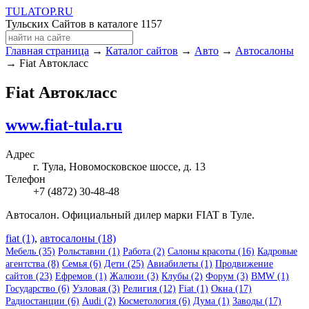
TULA
TOP
.RU
Тульских Сайтов в каталоге
1157
Главная страница
→
Каталог сайтов
→
Авто
→
Автосалоны
→ Fiat Автокласс
Fiat Автокласс
www.fiat-tula.ru
Адрес
г. Тула, Новомосковское шоссе, д. 13
Телефон
+7 (4872) 30-48-48
Автосалон. Официальный дилер марки FIAT в Туле.
fiat (1)
,
автосалоны (18)
Мебель (35)
Рольставни (1)
Работа (2)
Салоны красоты (16)
Кадровые
агентства (8)
Семья (6)
Дети (25)
Авиабилеты (1)
Продвижение
сайтов (23)
Ефремов (1)
Жалюзи (3)
Клубы (2)
Форум (3)
BMW (1)
Государство (6)
Узловая (3)
Религия (12)
Fiat (1)
Окна (17)
Радиостанции (6)
Audi (2)
Косметология (6)
Дума (1)
Заводы (17)